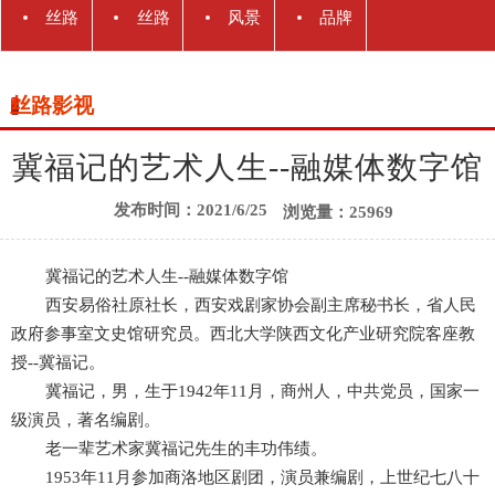
丝路
丝路
风景
品牌
观察
商机
名胜
对话
丝路影视
冀福记的艺术人生--融媒体数字馆
发布时间：2021/6/25
浏览量：25969
冀福记的艺术人生--融媒体数字馆
西安易俗社原社长，西安戏剧家协会副主席秘书长，省人民
政府参事室文史馆研究员。西北大学陕西文化产业研究院客座教
授--冀福记。
冀福记，男，生于1942年11月，商州人，中共党员，国家一
级演员，著名编剧。
老一辈艺术家冀福记先生的丰功伟绩。
1953年11月参加商洛地区剧团，演员兼编剧，上世纪七八十