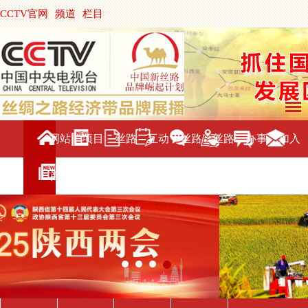
CCTV官网
频道
栏目
主持人
节目单
央视影音
|
中国搜索
网站
项目
丝路
互动
丝路
丝路
办事
加入
首页
介绍
新闻
交流
旅游
直播
服务
我们