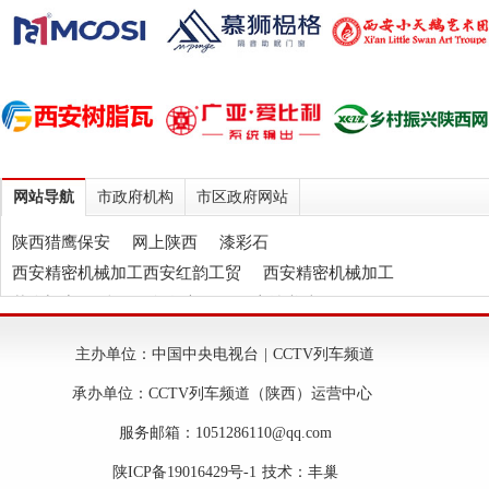
网站导航
市政府机构
市区政府网站
陕西猎鹰保安
网上陕西
漆彩石
西安精密机械加工西安红韵工贸
西安精密机械加工
慕狮门窗
陕西石膏自流平
伍应坤书法
西安轻质抹灰石膏
西安玻化微珠保温砂浆
天垒
主办单位：中国中央电视台 | CCTV列车频道
西安树脂瓦
西安纸箱包装
承办单位：CCTV列车频道（陕西）运营中心
服务邮箱：1051286110@qq.com
陕ICP备19016429号-1 技术：
丰巢