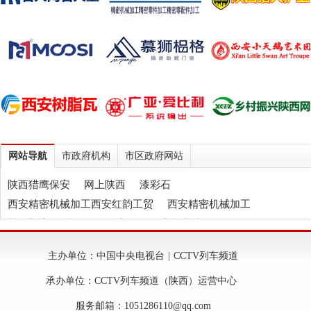
网站导航
市政府机构
市区政府网站
陕西猎鹰保安
网上陕西
漆彩石
西安精密机械加工西安红韵工贸
西安精密机械加工
慕狮门窗
陕西石膏自流平
伍应坤书法
西安轻质抹灰石膏
西安玻化微珠保温砂浆
天垒
主办单位：中国中央电视台 | CCTV列车频道
西安树脂瓦
西安纸箱包装
承办单位：CCTV列车频道（陕西）运营中心
服务邮箱：1051286110@qq.com