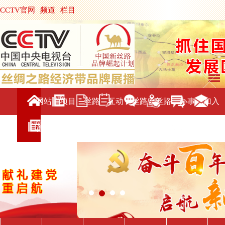
CCTV官网
频道
栏目
主持人
节目单
央视影音
|
中国搜索
网站
项目
丝路
互动
丝路
丝路
办事
加入
首页
介绍
新闻
交流
旅游
直播
服务
我们