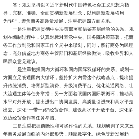
答：规划坚持以习近平新时代中国特色社会主义思想为指
导，完整、准确、全面贯彻新发展理念，以构建新发展格局
为“纲”，聚焦商务高质量发展，注重把握四方面关系。
一是注重把握贯彻中央决策部署和借鉴基层经验的关系。规
划在编制过程中，认真对标对表党中央、国务院决策部署，把商
务工作放到党和国家工作全局中来谋划，同时，践行商务为民理
念，充分借鉴地方商务主管部门和基层经验做法，吸收业界和人
民群众意见建议。
二是注重把握国内大循环和国内国际双循环的关系。规划一
方面立足畅通国内大循环，坚持扩大内需这个战略基点，提出提
升传统消费、培育新型消费、升级消费平台、优化流通网络、壮
大流通主体等任务举措；另一方面着眼国内国际双循环，推动高
水平对外开放，提出进出口协同发展、高质量引进来和高水平走
出去、深化“一带一路”经贸合作、建设高水平开放平台、深化多
双边经贸合作等任务举措。
三是注重把握前瞻性和可操作性的关系。规划研判了未来五
年商务发展面临的内外部形势，顺应数字化、绿色等新发展趋