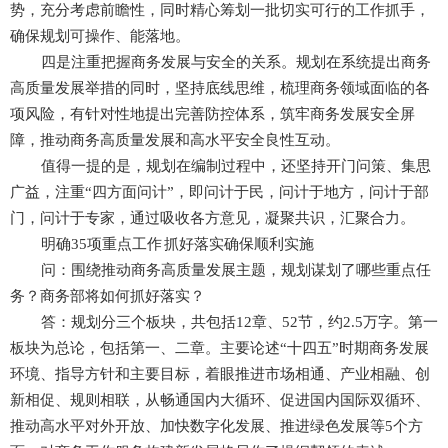
势，充分考虑前瞻性，同时精心筹划一批切实可行的工作抓手，
确保规划可操作、能落地。
四是注重把握商务发展与安全的关系。规划在系统提出商务
高质量发展举措的同时，坚持底线思维，梳理商务领域面临的各
项风险，有针对性地提出完善防控体系，筑牢商务发展安全屏
障，推动商务高质量发展和高水平安全良性互动。
值得一提的是，规划在编制过程中，还坚持开门问策、集思
广益，注重“四方面问计”，即问计于民，问计于地方，问计于部
门，问计于专家，通过吸收各方意见，凝聚共识，汇聚合力。
明确35项重点工作 抓好落实确保顺利实施
问：围绕推动商务高质量发展主题，规划谋划了哪些重点任
务？商务部将如何抓好落实？
答：规划分三个板块，共包括12章、52节，约2.5万字。第一
板块为总论，包括第一、二章。主要论述“十四五”时期商务发展
环境、指导方针和主要目标，着眼推进市场相通、产业相融、创
新相促、规则相联，从畅通国内大循环、促进国内国际双循环、
推动高水平对外开放、加快数字化发展、推进绿色发展等5个方