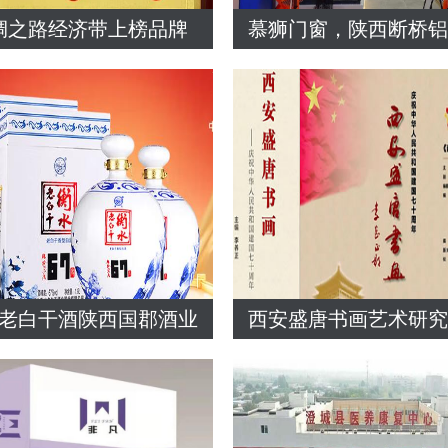
绸之路经济带上榜品牌
慕狮门窗，陕西断桥
老白干酒陕西国郡酒业
西安盛唐书画艺术研