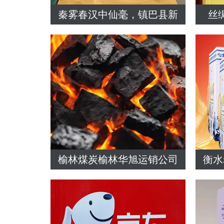
秦雾春汉中仙毫，镇巴县新
丝
榆林煤炭榆林华旭运销公司
衡水