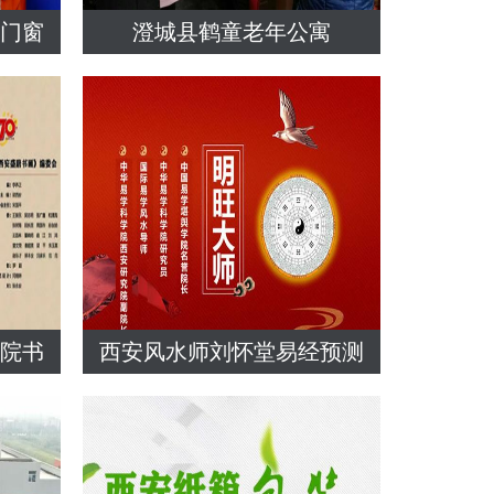
铝门窗
澄城县鹤童老年公寓
究院书
西安风水师刘怀堂易经预测