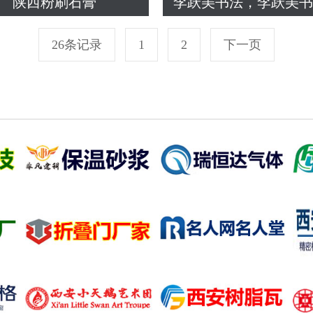
陕西粉刷石膏
李跃美书法，李跃美
26条记录
1
2
下一页