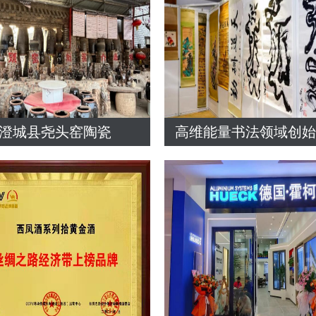
澄城县尧头窑陶瓷
高维能量书法领域创